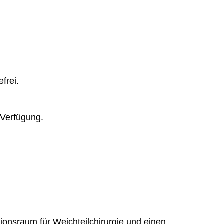
efrei.
r Verfügung.
ionsraum für Weichteilchirurgie und einen